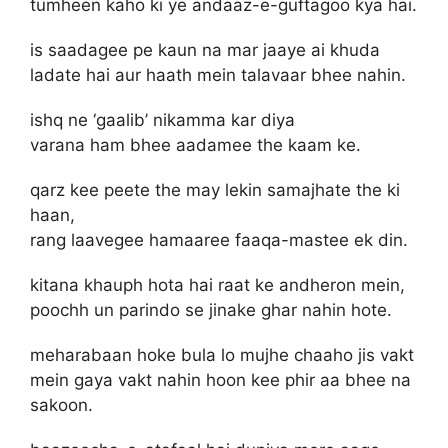
tumheen kaho ki ye andaaz-e-guftagoo kya hai.
is saadagee pe kaun na mar jaaye ai khuda
ladate hai aur haath mein talavaar bhee nahin.
ishq ne ‘gaalib’ nikamma kar diya
varana ham bhee aadamee the kaam ke.
qarz kee peete the may lekin samajhate the ki
haan,
rang laavegee hamaaree faaqa-mastee ek din.
kitana khauph hota hai raat ke andheron mein,
poochh un parindo se jinake ghar nahin hote.
meharabaan hoke bula lo mujhe chaaho jis vakt
mein gaya vakt nahin hoon kee phir aa bhee na
sakoon.