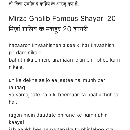
तो किस उम्मीद पे कहिये के आरज़ू क्या है.
Mirza Ghalib Famous Shayari 20 |
मिर्ज़ा ग़ालिब के मशहूर 20 शायरी
hazaaron khvaahishen aisee ki har khvaahish
pe dam nikale
bahut nikale mere aramaan lekin phir bhee kam
nikale.
un ke dekhe se jo aa jaatee hai munh par
raunaq
vo samajhate hain ki beemaar ka haal achchha
hai.
ragon mein daudate phirane ke ham nahin
kaayal
jab aankh hee se na tapaka to phir lahoo kya