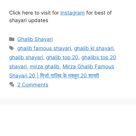
Click here to visit for
Instagram
for best of
shayari updates
Categories
Ghalib Shayari
Tags
ghalib famous shayari
,
ghalib ki shayari
,
ghalib shayari
,
ghalib top 20
,
ghalibs top 20
shayari
,
mirza ghalib
,
Mirza Ghalib Famous
Shayari 20 | मिर्ज़ा ग़ालिब के मशहूर 20 शायरी
2 Comments