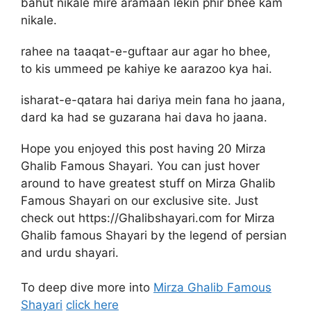
bahut nikale mire aramaan lekin phir bhee kam
nikale.
rahee na taaqat-e-guftaar aur agar ho bhee,
to kis ummeed pe kahiye ke aarazoo kya hai.
isharat-e-qatara hai dariya mein fana ho jaana,
dard ka had se guzarana hai dava ho jaana.
Hope you enjoyed this post having 20 Mirza
Ghalib Famous Shayari. You can just hover
around to have greatest stuff on Mirza Ghalib
Famous Shayari on our exclusive site. Just
check out https://Ghalibshayari.com for Mirza
Ghalib famous Shayari by the legend of persian
and urdu shayari.
To deep dive more into
Mirza Ghalib Famous
Shayari
click here