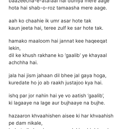
baazeecha-e-atafaal hai duniya mere aage
hota hai shab-o-roz tamaasha mere aage.
aah ko chaahie ik umr asar hote tak
kaun jeeta hai, teree zulf ke sar hote tak.
hamako maaloom hai jannat kee haqeeqat
lekin,
dil ke khush rakhane ko ‘gaalib’ ye khayaal
achchha hai.
jala hai jism jahaan dil bhee jal gaya hoga,
kuredate ho jo ab raakh justajoo kya hai.
ishq par jor nahin hai ye vo aatish ‘gaalib’,
ki lagaaye na lage aur bujhaaye na bujhe.
hazaaron khvaahishen aisee ki har khvaahish
pe dam nikale,