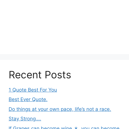
Recent Posts
1 Quote Best For You
Best Ever Quote.
Do things at your own pace, life’s not a race.
Stay Strong….
If Grapes can become wine 🍷, you can become