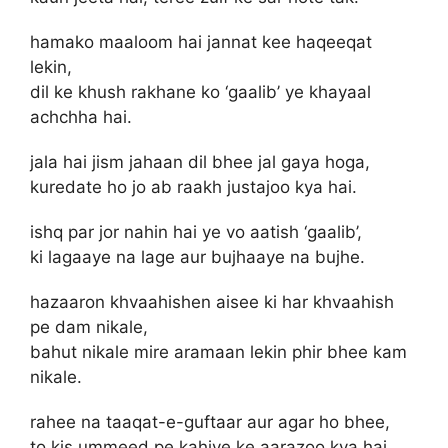
hamako maaloom hai jannat kee haqeeqat
lekin,
dil ke khush rakhane ko ‘gaalib’ ye khayaal
achchha hai.
jala hai jism jahaan dil bhee jal gaya hoga,
kuredate ho jo ab raakh justajoo kya hai.
ishq par jor nahin hai ye vo aatish ‘gaalib’,
ki lagaaye na lage aur bujhaaye na bujhe.
hazaaron khvaahishen aisee ki har khvaahish
pe dam nikale,
bahut nikale mire aramaan lekin phir bhee kam
nikale.
rahee na taaqat-e-guftaar aur agar ho bhee,
to kis ummeed pe kahiye ke aarazoo kya hai.