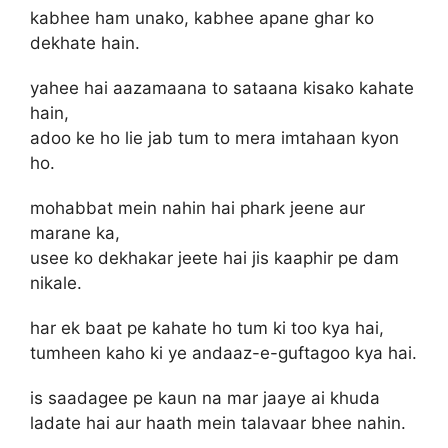
kabhee ham unako, kabhee apane ghar ko
dekhate hain.
yahee hai aazamaana to sataana kisako kahate
hain,
adoo ke ho lie jab tum to mera imtahaan kyon
ho.
mohabbat mein nahin hai phark jeene aur
marane ka,
usee ko dekhakar jeete hai jis kaaphir pe dam
nikale.
har ek baat pe kahate ho tum ki too kya hai,
tumheen kaho ki ye andaaz-e-guftagoo kya hai.
is saadagee pe kaun na mar jaaye ai khuda
ladate hai aur haath mein talavaar bhee nahin.