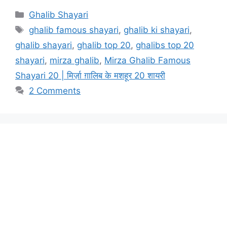
Categories
Ghalib Shayari
Tags
ghalib famous shayari
,
ghalib ki shayari
,
ghalib shayari
,
ghalib top 20
,
ghalibs top 20
shayari
,
mirza ghalib
,
Mirza Ghalib Famous
Shayari 20 | मिर्ज़ा ग़ालिब के मशहूर 20 शायरी
2 Comments