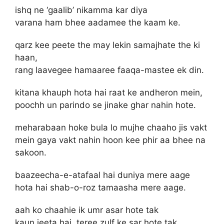
ishq ne ‘gaalib’ nikamma kar diya
varana ham bhee aadamee the kaam ke.
qarz kee peete the may lekin samajhate the ki
haan,
rang laavegee hamaaree faaqa-mastee ek din.
kitana khauph hota hai raat ke andheron mein,
poochh un parindo se jinake ghar nahin hote.
meharabaan hoke bula lo mujhe chaaho jis vakt
mein gaya vakt nahin hoon kee phir aa bhee na
sakoon.
baazeecha-e-atafaal hai duniya mere aage
hota hai shab-o-roz tamaasha mere aage.
aah ko chaahie ik umr asar hote tak
kaun jeeta hai, teree zulf ke sar hote tak.