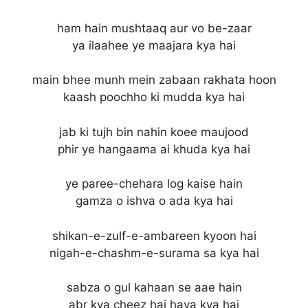
ham hain mushtaaq aur vo be-zaar
ya ilaahee ye maajara kya hai
main bhee munh mein zabaan rakhata hoon
kaash poochho ki mudda kya hai
jab ki tujh bin nahin koee maujood
phir ye hangaama ai khuda kya hai
ye paree-chehara log kaise hain
gamza o ishva o ada kya hai
shikan-e-zulf-e-ambareen kyoon hai
nigah-e-chashm-e-surama sa kya hai
sabza o gul kahaan se aae hain
abr kya cheez hai hava kya hai