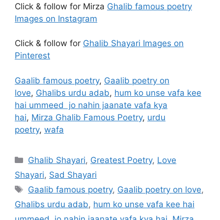
Click & follow for Mirza
Ghalib famous poetry
Images on Instagram
Click & follow for
Ghalib Shayari Images on
Pinterest
Gaalib famous poetry
,
Gaalib poetry on
love
,
Ghalibs urdu adab
,
hum ko unse vafa kee
hai ummeed jo nahin jaanate vafa kya
hai
,
Mirza Ghalib Famous Poetry
,
urdu
poetry
,
wafa
Categories
Ghalib Shayari
,
Greatest Poetry
,
Love
Shayari
,
Sad Shayari
Tags
Gaalib famous poetry
,
Gaalib poetry on love
,
Ghalibs urdu adab
,
hum ko unse vafa kee hai
ummeed jo nahin jaanate vafa kya hai
,
Mirza