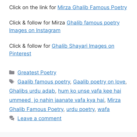
Click on the link for
Mirza Ghalib Famous Poetry
Click & follow for Mirza
Ghalib famous poetry
Images on Instagram
Click & follow for
Ghalib Shayari Images on
Pinterest
Categories
Greatest Poetry
Tags
Gaalib famous poetry
,
Gaalib poetry on love
,
Ghalibs urdu adab
,
hum ko unse vafa kee hai
ummeed jo nahin jaanate vafa kya hai
,
Mirza
Ghalib Famous Poetry
,
urdu poetry
,
wafa
Leave a comment