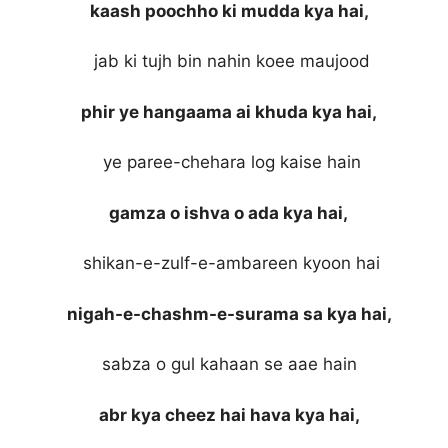
kaash poochho ki mudda kya hai,
jab ki tujh bin nahin koee maujood
phir ye hangaama ai khuda kya hai,
ye paree-chehara log kaise hain
gamza o ishva o ada kya hai,
shikan-e-zulf-e-ambareen kyoon hai
nigah-e-chashm-e-surama sa kya hai,
sabza o gul kahaan se aae hain
abr kya cheez hai hava kya hai,