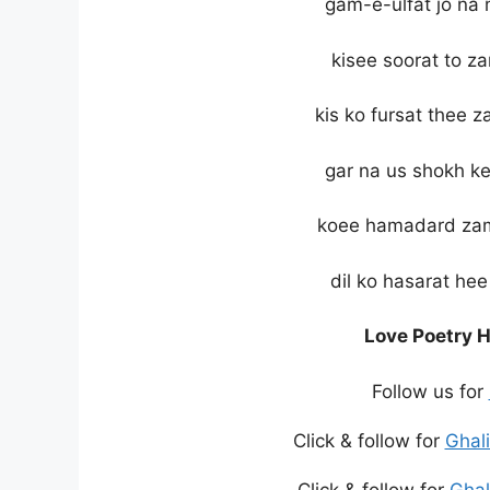
gam-e-ulfat jo na
kisee soorat to z
kis ko fursat thee
gar na us shokh k
koee hamadard zam
dil ko hasarat he
Love Poetry H
Follow us for
Click & follow for
Ghal
Click & follow for
Ghal