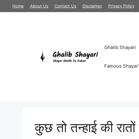
Skip
Home
About Us
Contact Us
Disclaimer
Privacy Policy
to
content
Ghalib Shayari
Famous Shayar’
कुछ तो तन्हाई की रातों 