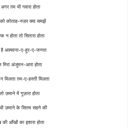
ह
अगर
ग़म
भी
गवारा
होता
को
कोताह-नज़र
क्या
समझें
श्क
न
होता
तो
सितारा
होता
े
है
अफ़्साना-ए-हूर-ए-जन्नत
्त
मिरा
अंजुमन-आरा
होता
ो
न
मिलता
ग़म-ए-हस्ती
मिलता
तो
ज़माने
में
गुज़ारा
होता
थी
ज़माने
के
सितम
सहने
की
ख़
की
आँखों
का
इशारा
होता