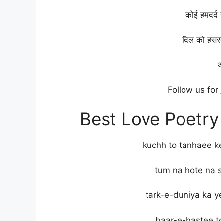
कोई
हमदर्द
दिल
को
हस
अ
Follow us for
Best Love Poetry
kuchh to tanhaee k
tum na hote na 
tark-e-duniya ka y
baar-e-hastee to