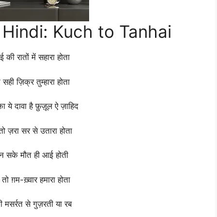
 Hindi: Kuch to Tanhai
ाई
की
रातों
में
सहारा
होता
न
सही
ज़िक्र
तुम्हारा
होता
का
ये
दावा
है
फ़ुज़ूल
ऐ
ज़ाहिद
तो
ज़रा
सर
से
उतारा
होता
न
सके
मौत
ही
आई
होती
ई
तो
ग़म-ख़्वार
हमारा
होता
नी
मसर्रत
से
गुज़रती
या
रब