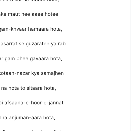
ake maut hee aaee hotee
 gam-khvaar hamaara hota,
asarrat se guzaratee ya rab
ar gam bhee gavaara hota,
kotaah-nazar kya samajhen
na hota to sitaara hota,
ai afsaana-e-hoor-e-jannat
mira anjuman-aara hota,