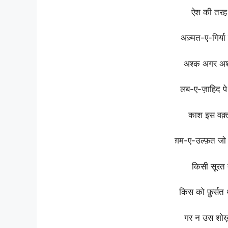
ऐश
की
तर
अज़्मत-ए-गिर्या
अश्क
अगर
अ
लब-ए-ज़ाहिद
प
काश
इस
वक़
ग़म-ए-उल्फ़त
ज
किसी
सूरत
किस
को
फ़ुर्सत
गर
न
उस
शो