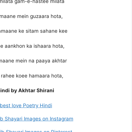
 milata gam-e-hastee milata
amaane mein guzaara hota,
 zamaane ke sitam sahane kee
ee aankhon ka ishaara hota,
aane mein na paaya akhtar
e rahee koee hamaara hota,
indi by Akhtar Shirani
best love Poetry Hindi
ib Shayari Images on Instagram
ib Shayari Images on Pinterest