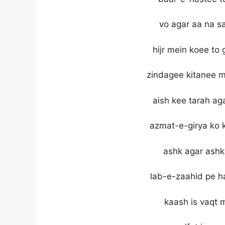
vo agar aa na s
hijr mein koee to
zindagee kitanee m
aish kee tarah ag
azmat-e-girya ko 
ashk agar ashk 
lab-e-zaahid pe h
kaash is vaqt 